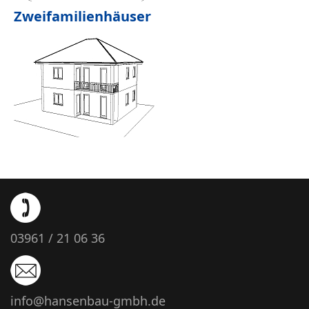
Zweifamilienhäuser
03961 / 21 06 36
info@hansenbau-gmbh.de