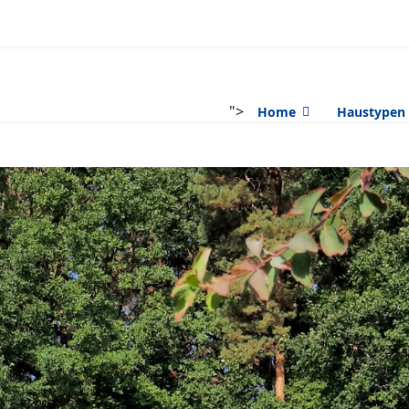
">
Home
Haustypen