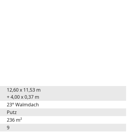
12,60 x 11,53 m
+ 4,00 x 0,37 m
23° Walmdach
Putz
236 m²
9