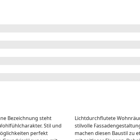
eine Bezeichnung steht
Lichtdurchflutete Wohnrä
ohlfühlcharakter. Stil und
stilvolle Fassadengestaltu
glichkeiten perfekt
machen diesen Baustil zu e