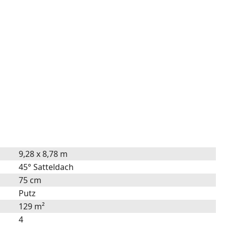
9,28 x 8,78 m
45° Satteldach
75 cm
Putz
129 m²
4