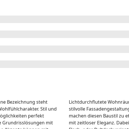
eine Bezeichnung steht
Lichtdurchflutete Wohnrä
ohlfühlcharakter. Stil und
stilvolle Fassadengestaltu
glichkeiten perfekt
machen diesen Baustil zu e
le Grundrisslösungen mit
mit zeitloser Eleganz. Dabe